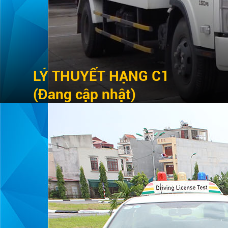
LÝ THUYẾT HẠNG C1
(Đang cập nhật)
XE TẢI
Chi tiết