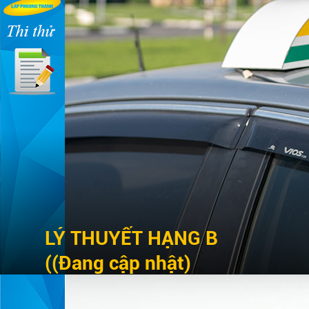
LÝ THUYẾT HẠNG B
((Đang cập nhật)